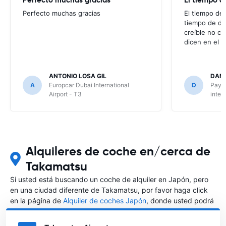
Perfecto muchas gracias
El tiempo de 
tiempo de de
creíble no co
dicen en el m
ANTONIO LOSA GIL
DANI
A
Europcar Dubai International
D
Payle
Airport - T3
inter
Alquileres de coche en/cerca de
Takamatsu
Si usted está buscando un coche de alquiler en Japón, pero
en una ciudad diferente de Takamatsu, por favor haga click
en la página de
Alquiler de coches Japón
, donde usted podrá
elegir en qué ciudad de Japón desea alquilar un coche.