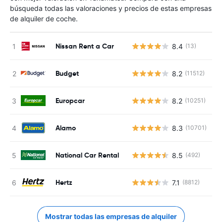
búsqueda todas las valoraciones y precios de estas empresas
de alquiler de coche.
Nissan Rent a Car
8.4
(13)
N
Budget
8.2
(11512)
N
Europcar
8.2
(10251)
N
Alamo
8.3
(10701)
N
National Car Rental
8.5
(492)
N
Hertz
7.1
(8812)
N
Mostrar todas las empresas de alquiler