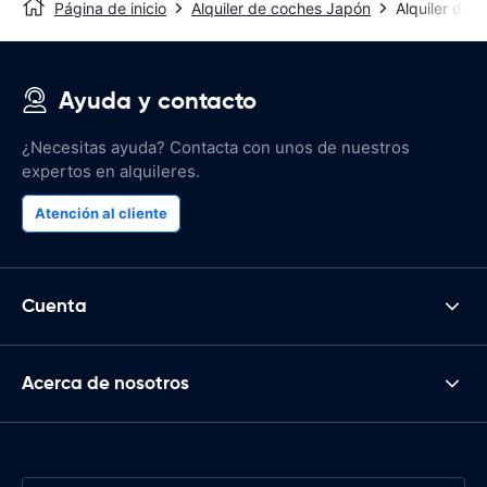
Página de inicio
Alquiler de coches Japón
Alquiler de 
Ayuda y contacto
¿Necesitas ayuda? Contacta con unos de nuestros
expertos en alquileres.
Atención al cliente
Cuenta
Acerca de nosotros