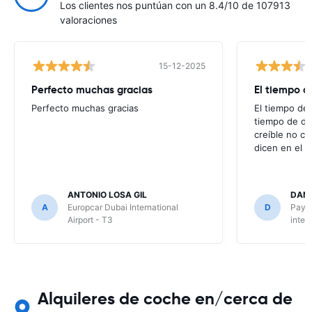
Los clientes nos puntúan con un 8.4/10 de 107913
valoraciones
15-12-2025
Perfecto muchas gracias
El tiempo d
Perfecto muchas gracias
El tiempo de 
tiempo de de
creíble no co
dicen en el m
ANTONIO LOSA GIL
DANI
A
Europcar Dubai International
D
Payle
Airport - T3
inter
Alquileres de coche en/cerca de