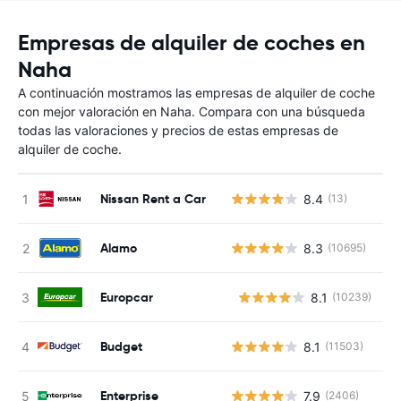
Empresas de alquiler de coches en
Naha
A continuación mostramos las empresas de alquiler de coche
con mejor valoración en Naha. Compara con una búsqueda
todas las valoraciones y precios de estas empresas de
alquiler de coche.
Nissan Rent a Car
8.4
(13)
Alamo
8.3
(10695)
Europcar
8.1
(10239)
N
Budget
8.1
(11503)
Enterprise
7.9
(2406)