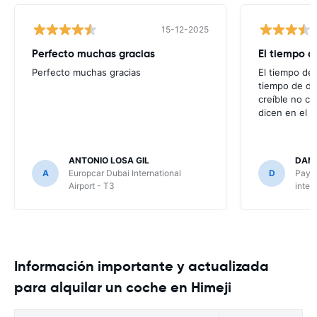
15-12-2025
Perfecto muchas gracias
El tiempo d
Perfecto muchas gracias
El tiempo de 
tiempo de de
creíble no co
dicen en el m
ANTONIO LOSA GIL
DANI
A
Europcar Dubai International
D
Payle
Airport - T3
inter
Información importante y actualizada
para alquilar un coche en Himeji