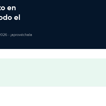
to en
odo el
2026 - ¡aprovéchala