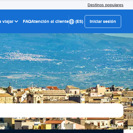
Destinos populares
 viajar
FAQ
Atención al cliente
(ES)
Iniciar sesión