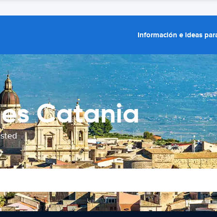
Información e ideas para
hes Catania
usted