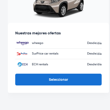
Nuestras mejores ofertas
wheego
Desde
/día
SurPrice car rentals
Desde
/día
ECH rentals
Desde
/día
Seleccionar