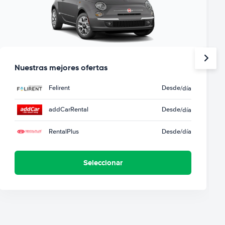
Nuestras mejores ofertas
Felirent
Desde
/día
addCarRental
Desde
/día
RentalPlus
Desde
/día
Seleccionar