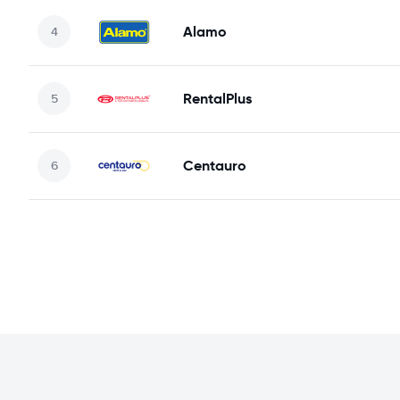
Alamo
RentalPlus
Centauro