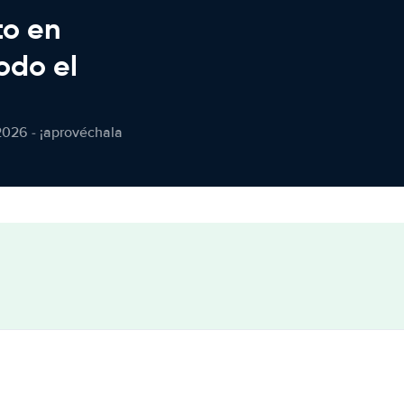
to en
odo el
2026 - ¡aprovéchala