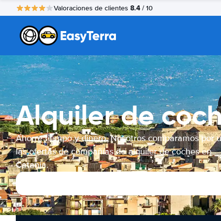
8.4
Valoraciones de clientes
/ 10
Alquiler de coc
Ahorre tiempo y dinero. Nosotros comparamos por 
las ofertas de compañías de alquiler de coches en
Catania.