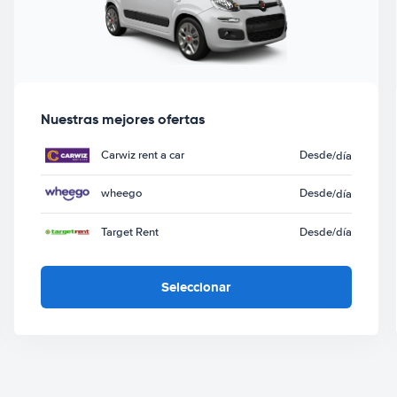
Nuestras mejores ofertas
Carwiz rent a car
Desde
/día
wheego
Desde
/día
Target Rent
Desde
/día
Seleccionar