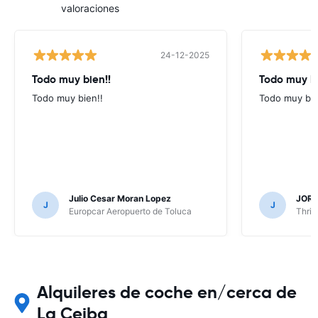
valoraciones
24-12-2025
Todo muy bien!!
Todo muy b
Todo muy bien!!
Todo muy bi
Julio Cesar Moran Lopez
JORG
J
J
Europcar Aeropuerto de Toluca
Thrif
Alquileres de coche en/cerca de
La Ceiba