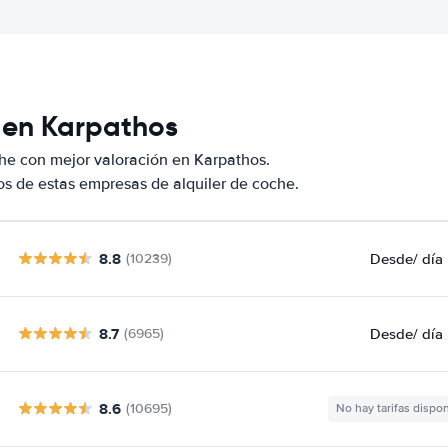
 en Karpathos
he con mejor valoración en Karpathos.
s de estas empresas de alquiler de coche.
8.8
Desde
/ día
(10239)
8.7
Desde
/ día
(6965)
8.6
(10695)
No hay tarifas dispo