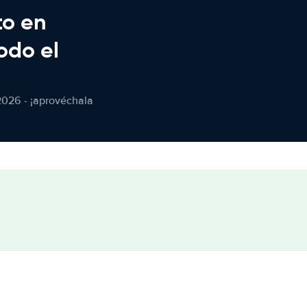
to en
odo el
2026 - ¡aprovéchala