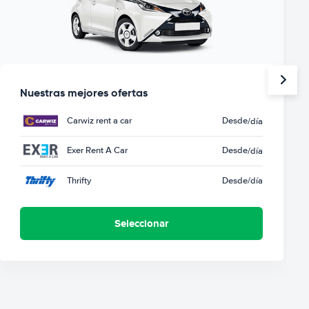
Nuestras mejores ofertas
Carwiz rent a car
Desde
/día
Exer Rent A Car
Desde
/día
Thrifty
Desde
/día
Seleccionar