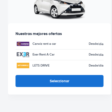
Nuestras mejores ofertas
Carwiz rent a car
Desde
/día
Exer Rent A Car
Desde
/día
LETS DRIVE
Desde
/día
Seleccionar