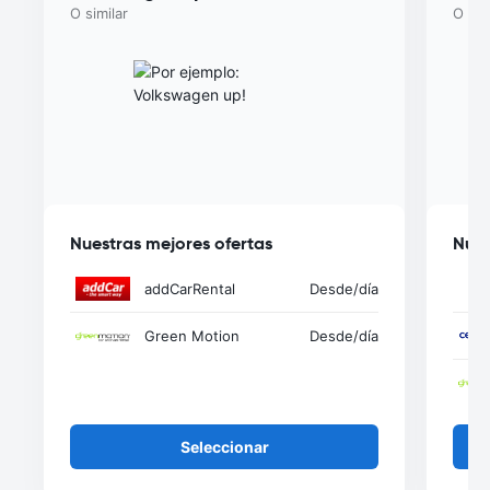
O similar
O sim
Nuestras mejores ofertas
Nues
addCarRental
Desde
/día
Green Motion
Desde
/día
Seleccionar