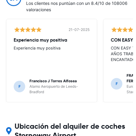
Los clientes nos puntúan con un 8.4/10 de 108006
valoraciones
21-07-2025
Experiencia muy positiva
CON EASY 
Experiencia muy positiva
CON EASY T
AÑOS TRABA
ENCANTADO
FRAN
Francisco J Torres Alfosea
FER
F
F
Alamo Aeropuerto de Leeds-
Europ
Bradford
Stan
Ubicación del alquiler de coches
Stornoway Airport.