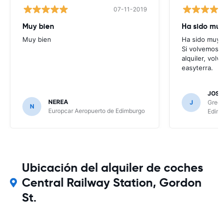
07-11-2019
Muy bien
Ha sido muy 
Muy bien
Ha sido muy f
Si volvemos 
alquiler, vol
easyterra.
JOSE
NEREA
J
Green
N
Europcar Aeropuerto de Edimburgo
Edim
Ubicación del alquiler de coches
Central Railway Station, Gordon
St.