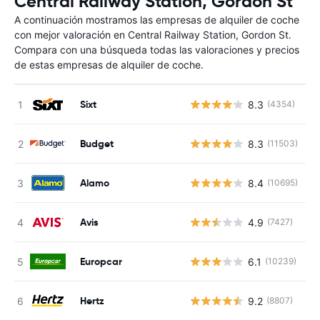
Central Railway Station, Gordon St
A continuación mostramos las empresas de alquiler de coche
con mejor valoración en Central Railway Station, Gordon St.
Compara con una búsqueda todas las valoraciones y precios
de estas empresas de alquiler de coche.
Sixt
8.3
(4354)
N
Budget
8.3
(11503)
N
Alamo
8.4
(10695)
N
Avis
4.9
(7427)
N
Europcar
6.1
(10239)
N
Hertz
9.2
(8807)
N