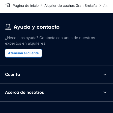
Página de inicio
Alquiler de coches Gran Bretaña
Alqui
Ayuda y contacto
¿Necesitas ayuda? Contacta con unos de nuestros
expertos en alquileres.
Atención al cliente
Cuenta
Acerca de nosotros