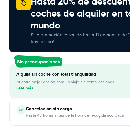
Hasta 20% de descuen
coches de alquiler en t
mundo
Esta promoción es válida hasta 11 de agosto de 
hoy mismo!
Sin preocupaciones
Alquila un coche con total tranquilidad
Nuestra mejor opción para un viaje sin complicaciones.
Leer más
Cancelación
sin cargo
Hasta 48 horas antes de la hora de recogida acordada