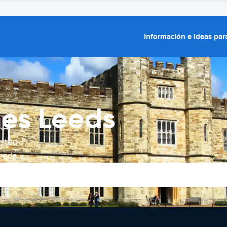
Información e ideas para
hes Leeds
usted
eeds.