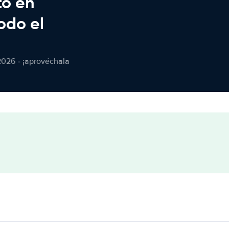
to en
odo el
2026 - ¡aprovéchala