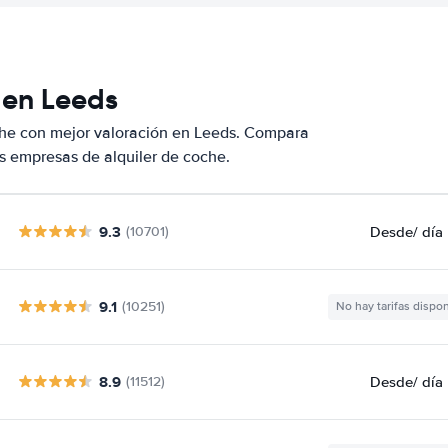
 en Leeds
che con mejor valoración en Leeds. Compara
s empresas de alquiler de coche.
9.3
Desde
/ día
(10701)
9.1
(10251)
No hay tarifas dispo
8.9
Desde
/ día
(11512)