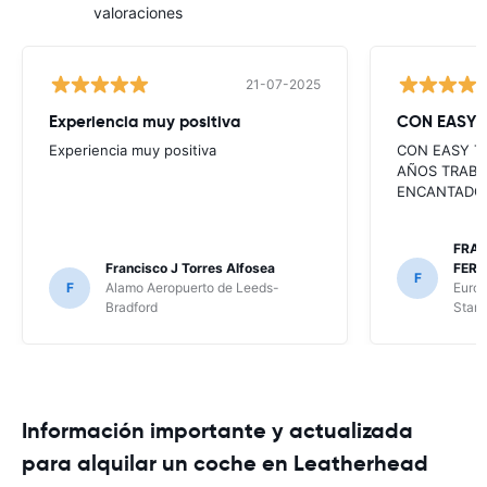
valoraciones
21-07-2025
Experiencia muy positiva
CON EASY 
Experiencia muy positiva
CON EASY T
AÑOS TRABA
ENCANTADO
FRAN
Francisco J Torres Alfosea
FER
F
F
Alamo Aeropuerto de Leeds-
Europ
Bradford
Stan
Información importante y actualizada
para alquilar un coche en Leatherhead