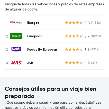
búsqueda todas las valoraciones y precios de estas empresas
de alquiler de coche.
Budget
8.8
(11512)
N
Europcar
8.7
(10251)
N
Keddy By Europcar
8.1
(4319)
N
Avis
8
(7437)
N
Consejos útiles para un viaje bien
preparado
¿Qué seguro debería seguir y qué pasa con el depósito? Lea
nuestros artículos con información útil y consejos para