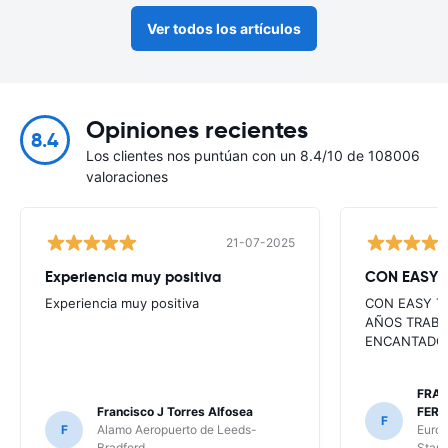
Ver todos los artículos
Opiniones recientes
8.4
Los clientes nos puntúan con un 8.4/10 de 108006
valoraciones
21-07-2025
Experiencia muy positiva
CON EASY 
Experiencia muy positiva
CON EASY T
AÑOS TRABA
ENCANTADO
FRAN
Francisco J Torres Alfosea
FER
F
F
Alamo Aeropuerto de Leeds-
Europ
Bradford
Stan