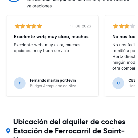
valoraciones
11-06-2026
Excelente web, muy clara, muchas
No nos faci
Excelente web, muy clara, muchas
No nos facili
opciones, muy buen servicio
remitió a po
Hertz direct
ningún modo 
otra compañí
fernando martin poittevin
CESA
f
C
Budget Aeropuerto de Niza
Hertz
Ubicación del alquiler de coches
Estación de Ferrocarril de Saint-