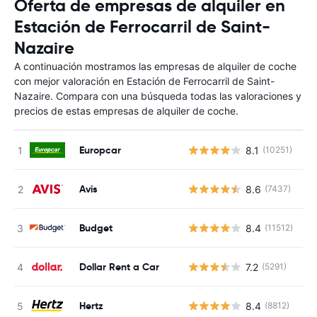
Oferta de empresas de alquiler en
Estación de Ferrocarril de Saint-
Nazaire
A continuación mostramos las empresas de alquiler de coche
con mejor valoración en Estación de Ferrocarril de Saint-
Nazaire. Compara con una búsqueda todas las valoraciones y
precios de estas empresas de alquiler de coche.
Europcar
8.1
(10251)
N
Avis
8.6
(7437)
N
Budget
8.4
(11512)
N
Dollar Rent a Car
7.2
(5291)
N
Hertz
8.4
(8812)
N