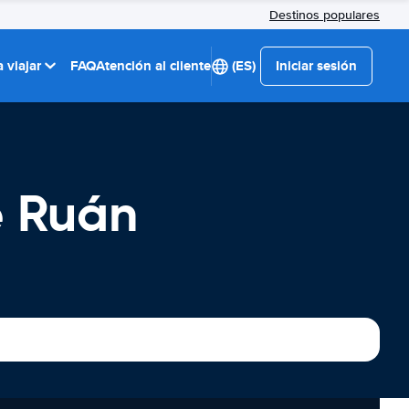
Destinos populares
 viajar
FAQ
Atención al cliente
(ES)
Iniciar sesión
e Ruán