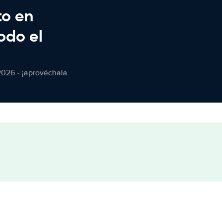
to en
odo el
2026 - ¡aprovéchala