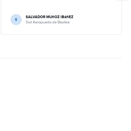
SALVADOR MUñOZ IBáñEZ
S
Sixt Aeropuerto de Basilea