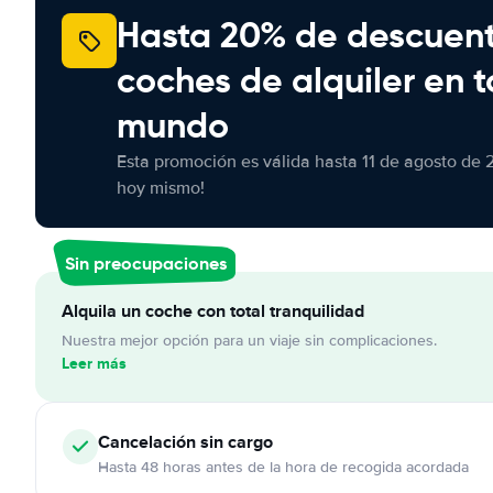
Hasta 20% de descuen
coches de alquiler en t
mundo
Esta promoción es válida hasta 11 de agosto de 
hoy mismo!
Sin preocupaciones
Alquila un coche con total tranquilidad
Nuestra mejor opción para un viaje sin complicaciones.
Leer más
Cancelación
sin cargo
Hasta 48 horas antes de la hora de recogida acordada