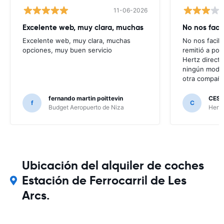
11-06-2026
Excelente web, muy clara, muchas
No nos faci
Excelente web, muy clara, muchas
No nos facili
opciones, muy buen servicio
remitió a po
Hertz direct
ningún modo 
otra compañí
fernando martin poittevin
CESA
f
C
Budget Aeropuerto de Niza
Hertz
Ubicación del alquiler de coches
Estación de Ferrocarril de Les
Arcs.