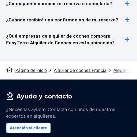
¿Cómo puedo cambiar mi reserva o cancelarla?
¿Cuándo recibiré una confirmación de mi reserva?
¿Qué empresas de alquiler de coches compara
EasyTerra Alquiler de Coches en esta ubicación?
Página de inicio
Alquiler de coches Francia
Alquiler de
Ayuda y contacto
¿Necesitas ayuda? Contacta con unos de nuestros
expertos en alquileres.
Atención al cliente