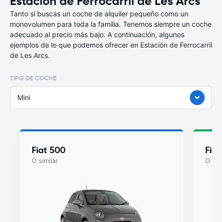
Estación de Ferrocarril de Les Arcs
Tanto si buscas un coche de alquiler pequeño como un
monovolumen para toda la familia. Tenemos siempre un coche
adecuado al precio más bajo. A continuación, algunos
ejemplos de lo que podemos ofrecer en Estación de Ferrocarril
de Les Arcs.
TIPO DE COCHE
Mini
Fiat 500
Fiat
O similar
O sim