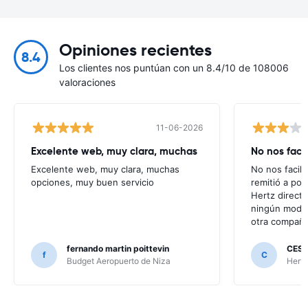
Opiniones recientes
8.4
Los clientes nos puntúan con un 8.4/10 de 108006
valoraciones
11-06-2026
Excelente web, muy clara, muchas
No nos faci
Excelente web, muy clara, muchas
No nos facili
opciones, muy buen servicio
remitió a po
Hertz direct
ningún modo 
otra compañí
fernando martin poittevin
CESA
f
C
Budget Aeropuerto de Niza
Hertz