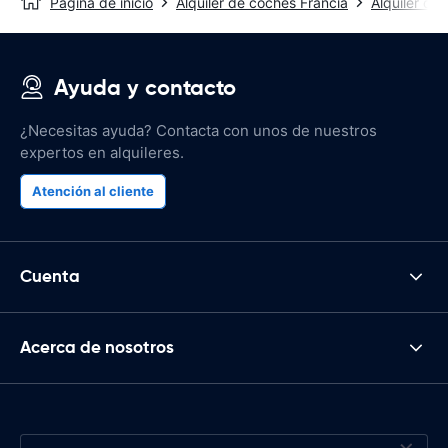
Página de inicio
Alquiler de coches Francia
Alquiler de
Ayuda y contacto
¿Necesitas ayuda? Contacta con unos de nuestros
expertos en alquileres.
Atención al cliente
Cuenta
Acerca de nosotros