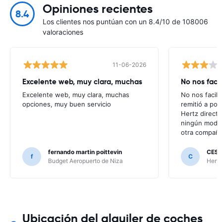
Opiniones recientes
8.4
Los clientes nos puntúan con un 8.4/10 de 108006
valoraciones
11-06-2026
Excelente web, muy clara, muchas
No nos faci
Excelente web, muy clara, muchas
No nos facili
opciones, muy buen servicio
remitió a po
Hertz direct
ningún modo 
otra compañí
fernando martin poittevin
CESA
f
C
Budget Aeropuerto de Niza
Hertz
Ubicación del alquiler de coches