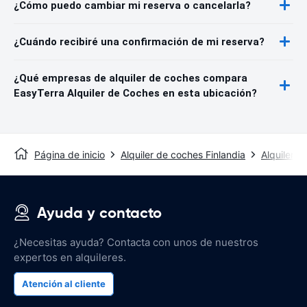
¿Cómo puedo cambiar mi reserva o cancelarla?
¿Cuándo recibiré una confirmación de mi reserva?
¿Qué empresas de alquiler de coches compara
EasyTerra Alquiler de Coches en esta ubicación?
Página de inicio
Alquiler de coches Finlandia
Alquiler 
Ayuda y contacto
¿Necesitas ayuda? Contacta con unos de nuestros
expertos en alquileres.
Atención al cliente