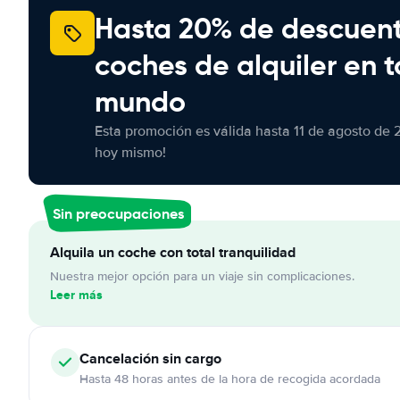
Hasta 20% de descuen
coches de alquiler en t
mundo
Esta promoción es válida hasta 11 de agosto de 
hoy mismo!
Sin preocupaciones
Alquila un coche con total tranquilidad
Nuestra mejor opción para un viaje sin complicaciones.
Leer más
Cancelación
sin cargo
Hasta 48 horas antes de la hora de recogida acordada