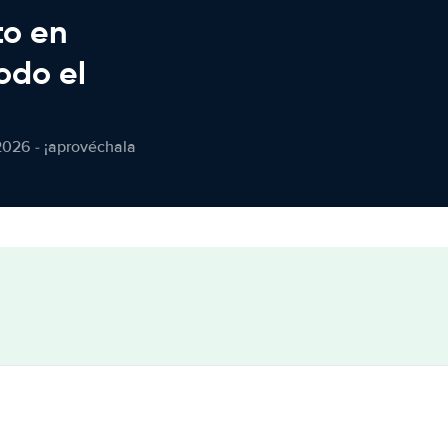
to en
odo el
2026 - ¡aprovéchala