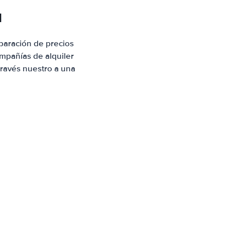
a
paración de precios
mpañías de alquiler
través nuestro a una