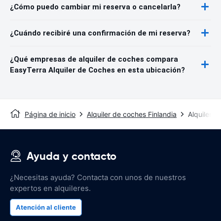
¿Cómo puedo cambiar mi reserva o cancelarla?
¿Cuándo recibiré una confirmación de mi reserva?
¿Qué empresas de alquiler de coches compara
EasyTerra Alquiler de Coches en esta ubicación?
Página de inicio
Alquiler de coches Finlandia
Alquiler 
Ayuda y contacto
¿Necesitas ayuda? Contacta con unos de nuestros
expertos en alquileres.
Atención al cliente