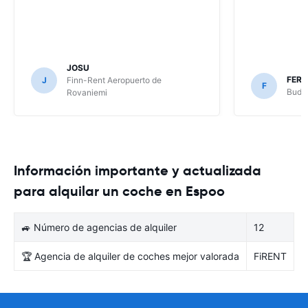
JOSU
FER
J
Finn-Rent Aeropuerto de
F
Budge
Rovaniemi
Información importante y actualizada
para alquilar un coche en Espoo
🚙 Número de agencias de alquiler
12
🏆 Agencia de alquiler de coches mejor valorada
FiRENT