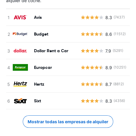
alquiler de coche.
Avis
8.3
(7437)
N
Budget
8.6
(11512)
N
Dollar Rent a Car
7.9
(5291)
N
Europcar
8.9
(10251)
N
Hertz
8.7
(8812)
N
Sixt
8.3
(4356)
N
Mostrar todas las empresas de alquiler