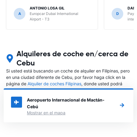
ANTONIO LOSA GIL
DANI
A
Europcar Dubai International
D
Payle
Airport - T3
inter
Alquileres de coche en/cerca de
Cebu
Si usted está buscando un coche de alquiler en Filipinas, pero
en una ciudad diferente de Cebu, por favor haga click en la
página de
Alquiler de coches Filipinas
, donde usted podrá
elegir en qué ciudad de Filipinas desea alquilar un coche.
Aeropuerto Internacional de Mactán-
Cebú
Mostrar en el mapa