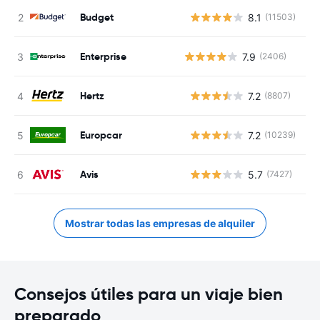
Budget
8.1
(11503)
N
Enterprise
7.9
(2406)
Hertz
7.2
(8807)
N
Europcar
7.2
(10239)
N
Avis
5.7
(7427)
N
Mostrar todas las empresas de alquiler
Consejos útiles para un viaje bien
preparado