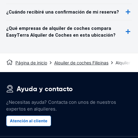
¿Cuándo recibiré una confirmación de mi reserva?
¿Qué empresas de alquiler de coches compara
EasyTerra Alquiler de Coches en esta ubicación?
Página de inicio
Alquiler de coches Filipinas
Alquiler d
Ayuda y contacto
¿Necesitas ayuda? Contacta con unos de nuestros
expertos en alquileres.
Atención al cliente