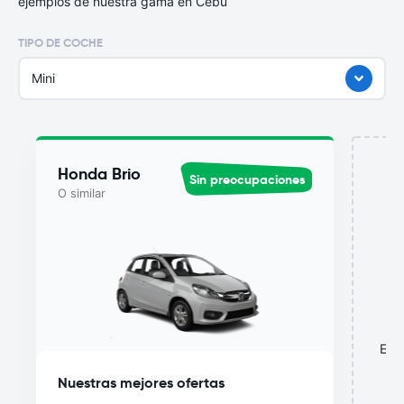
ejemplos de nuestra gama en Cebu
TIPO DE COCHE
Mini
Honda Brio
Sin preocupaciones
O similar
¿
Esta
o
Nuestras mejores ofertas