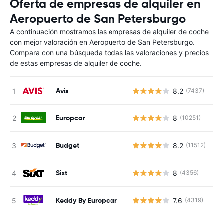
Oferta de empresas de alquiler en
Aeropuerto de San Petersburgo
A continuación mostramos las empresas de alquiler de coche
con mejor valoración en Aeropuerto de San Petersburgo.
Compara con una búsqueda todas las valoraciones y precios
de estas empresas de alquiler de coche.
Avis
8.2
(7437)
N
Europcar
8
(10251)
N
Budget
8.2
(11512)
N
Sixt
8
(4356)
N
Keddy By Europcar
7.6
(4319)
N