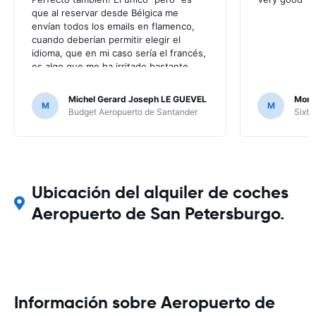
que al reservar desde Bélgica me
envían todos los emails en flamenco,
cuando deberían permitir elegir el
idioma, que en mi caso sería el francés,
es algo que me ha irritado bastante
puesto que no entendía nada de los
mensajes que me enviaban; por suerte
Michel Gerard Joseph LE GUEVEL
Moni
M
M
no ha hecho falta, al no haber ningún
Budget Aeropuerto de Santander
Sixt 
problema, pero en caso contrario...
Ubicación del alquiler de coches
Aeropuerto de San Petersburgo.
Información sobre Aeropuerto de