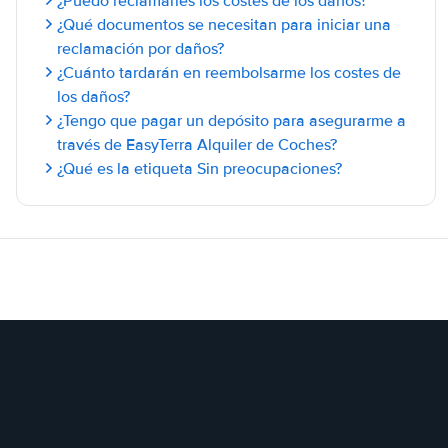
¿Puedo reclamarles los costes de los daños?
¿Qué documentos se necesitan para iniciar una
reclamación por daños?
¿Cuánto tardarán en reembolsarme los costes de
los daños?
¿Tengo que pagar un depósito para asegurarme a
través de EasyTerra Alquiler de Coches?
¿Qué es la etiqueta Sin preocupaciones?