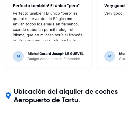
Perfecto también! El único "pero"
Very good
Perfecto también! El único "pero" es
Very good
que al reservar desde Bélgica me
envían todos los emails en flamenco,
cuando deberían permitir elegir el
idioma, que en mi caso sería el francés,
es algo que me ha irritado bastante
puesto que no entendía nada de los
mensajes que me enviaban; por suerte
Michel Gerard Joseph LE GUEVEL
Moni
M
M
no ha hecho falta, al no haber ningún
Budget Aeropuerto de Santander
Sixt 
problema, pero en caso contrario...
Ubicación del alquiler de coches
Aeropuerto de Tartu.