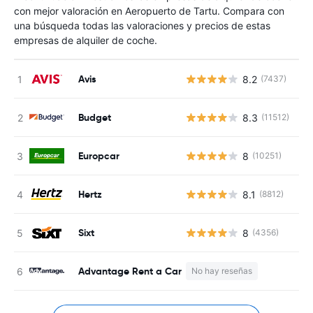
con mejor valoración en Aeropuerto de Tartu. Compara con
una búsqueda todas las valoraciones y precios de estas
empresas de alquiler de coche.
Avis
8.2
(7437)
N
Budget
8.3
(11512)
N
Europcar
8
(10251)
N
Hertz
8.1
(8812)
N
Sixt
8
(4356)
N
Advantage Rent a Car
No hay reseñas
N