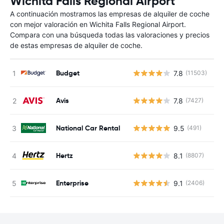
Wichita Falls Regional Airport
A continuación mostramos las empresas de alquiler de coche
con mejor valoración en Wichita Falls Regional Airport.
Compara con una búsqueda todas las valoraciones y precios
de estas empresas de alquiler de coche.
Budget
7.8
(11503)
N
Avis
7.8
(7427)
N
National Car Rental
9.5
(491)
N
Hertz
8.1
(8807)
N
Enterprise
9.1
(2406)
N