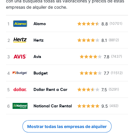
con una búsqueda todas las valoraciones y precios de estas
empresas de alquiler de coche.
Alamo
8.8
(10701)
Hertz
8.1
(8812)
Avis
7.8
(7437)
N
Budget
7.7
(11512)
N
Dollar Rent a Car
7.5
(5291)
National Car Rental
9.5
(492)
Mostrar todas las empresas de alquiler