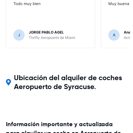
Todo muy bien
Muy buena
JORGE PABLO AGEL
Ana G
J
A
Thrifty Aeropuerto de Miami
Avis 
Ubicación del alquiler de coches
Aeropuerto de Syracuse.
Información importante y actualizada
para alquilar un coche en Aeropuerto de