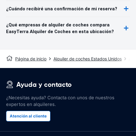
¿Cuándo recibiré una confirmación de mi reserva?
¿Qué empresas de alquiler de coches compara
EasyTerra Alquiler de Coches en esta ubicación?
Página de inicio
Alquiler de coches Estados Unidos
Alq
Ayuda y contacto
¿Necesitas ayuda? Contacta con unos de nuestros
expertos en alquileres.
Atención al cliente