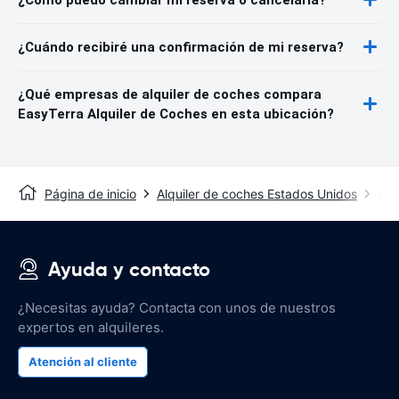
¿Cuándo recibiré una confirmación de mi reserva?
¿Qué empresas de alquiler de coches compara
EasyTerra Alquiler de Coches en esta ubicación?
Página de inicio
Alquiler de coches Estados Unidos
Alq
Ayuda y contacto
¿Necesitas ayuda? Contacta con unos de nuestros
expertos en alquileres.
Atención al cliente