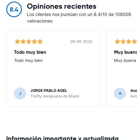
Opiniones recientes
8.4
Los clientes nos puntúan con un 8.4/10 de 108006
valoraciones
28-06-2025
Todo muy bien
Muy buena
Todo muy bien
Muy buena
JORGE PABLO AGEL
Ana G
J
A
Thrifty Aeropuerto de Miami
Avis 
Información importante y actualizada