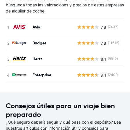
búsqueda todas las valoraciones y precios de estas empresas
de alquiler de coche.
Avis
7.8
(7437)
N
Budget
7.8
(11512)
N
Hertz
8.1
(8812)
N
Enterprise
9.1
(2409)
N
Consejos útiles para un viaje bien
preparado
¿Qué seguro debería seguir y qué pasa con el depósito? Lea
nuestros artículos con información útil y consejos para