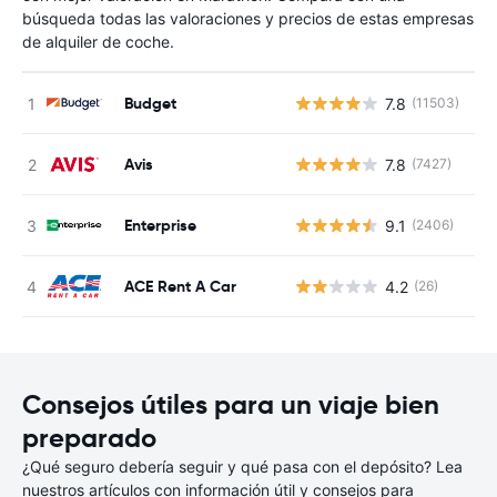
búsqueda todas las valoraciones y precios de estas empresas
de alquiler de coche.
Budget
7.8
(11503)
N
Avis
7.8
(7427)
N
Enterprise
9.1
(2406)
N
ACE Rent A Car
4.2
(26)
N
Consejos útiles para un viaje bien
preparado
¿Qué seguro debería seguir y qué pasa con el depósito? Lea
nuestros artículos con información útil y consejos para