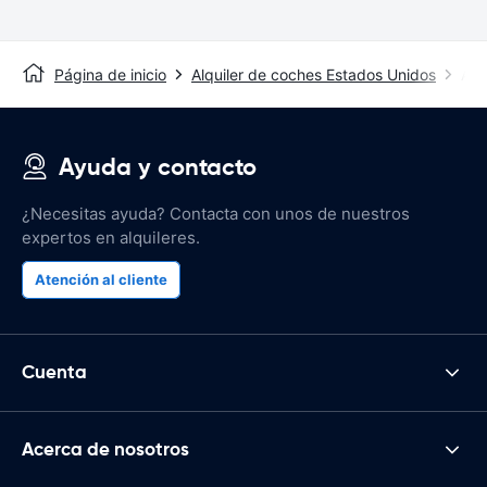
Página de inicio
Alquiler de coches Estados Unidos
Alq
Ayuda y contacto
¿Necesitas ayuda? Contacta con unos de nuestros
expertos en alquileres.
Atención al cliente
Cuenta
Acerca de nosotros