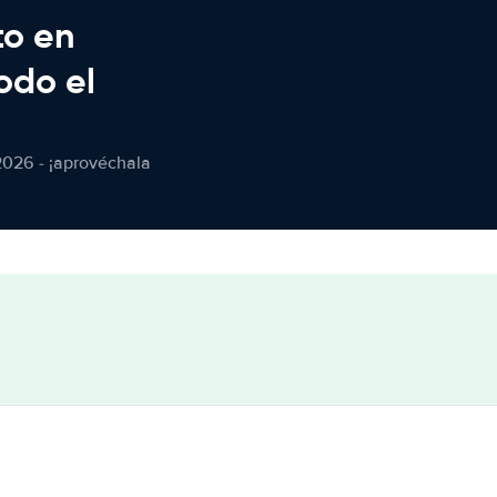
to en
odo el
2026 - ¡aprovéchala