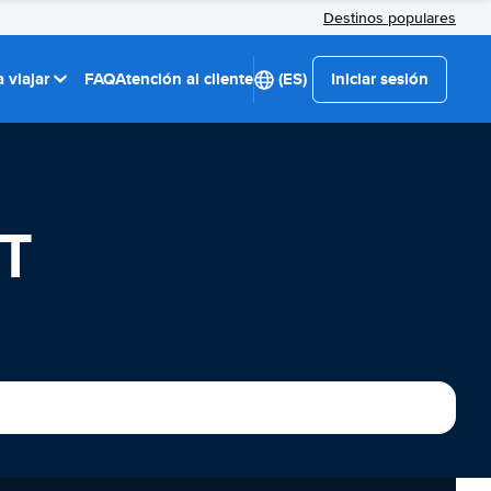
Destinos populares
 viajar
FAQ
Atención al cliente
(ES)
Iniciar sesión
CT