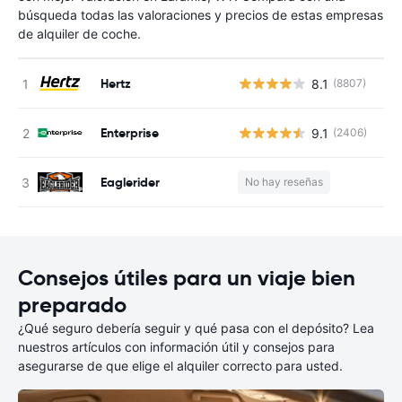
búsqueda todas las valoraciones y precios de estas empresas
de alquiler de coche.
Hertz
8.1
(8807)
N
Enterprise
9.1
(2406)
N
Eaglerider
No hay reseñas
N
Consejos útiles para un viaje bien
preparado
¿Qué seguro debería seguir y qué pasa con el depósito? Lea
nuestros artículos con información útil y consejos para
asegurarse de que elige el alquiler correcto para usted.