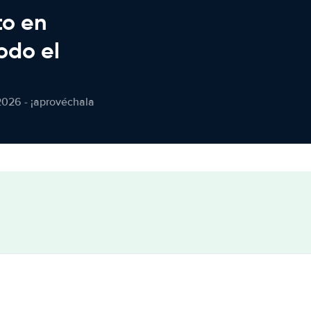
to en
odo el
2026 - ¡aprovéchala