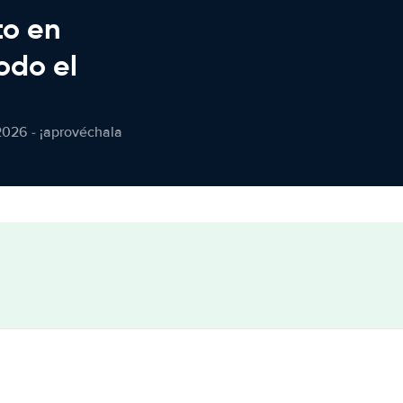
to en
odo el
2026 - ¡aprovéchala