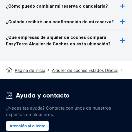
¿Cómo puedo cambiar mi reserva o cancelarla?
¿Cuándo recibiré una confirmación de mi reserva?
¿Qué empresas de alquiler de coches compara
EasyTerra Alquiler de Coches en esta ubicación?
Página de inicio
Alquiler de coches Estados Unidos
Alq
Ayuda y contacto
¿Necesitas ayuda? Contacta con unos de nuestros
expertos en alquileres.
Atención al cliente