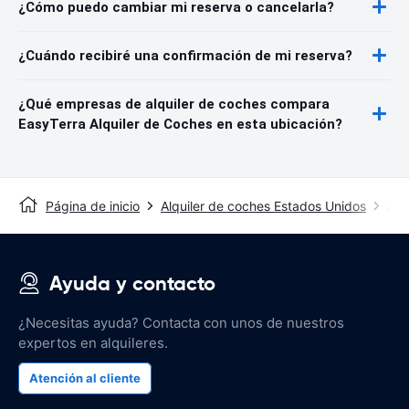
¿Cómo puedo cambiar mi reserva o cancelarla?
¿Cuándo recibiré una confirmación de mi reserva?
¿Qué empresas de alquiler de coches compara
EasyTerra Alquiler de Coches en esta ubicación?
Página de inicio
Alquiler de coches Estados Unidos
Alq
Ayuda y contacto
¿Necesitas ayuda? Contacta con unos de nuestros
expertos en alquileres.
Atención al cliente