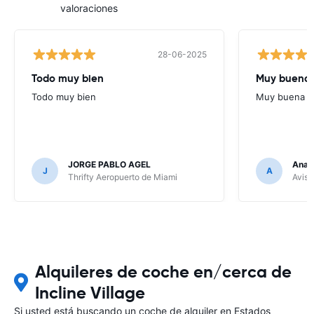
valoraciones
28-06-2025
Todo muy bien
Muy buena
Todo muy bien
Muy buena
JORGE PABLO AGEL
Ana G
J
A
Thrifty Aeropuerto de Miami
Avis 
Alquileres de coche en/cerca de
Incline Village
Si usted está buscando un coche de alquiler en Estados