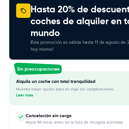
Hasta 20% de descuen
coches de alquiler en t
mundo
Esta promoción es válida hasta 11 de agosto de 
hoy mismo!
Sin preocupaciones
Alquila un coche con total tranquilidad
Nuestra mejor opción para un viaje sin complicaciones.
Leer más
Cancelación
sin cargo
Hasta 48 horas antes de la hora de recogida acordada