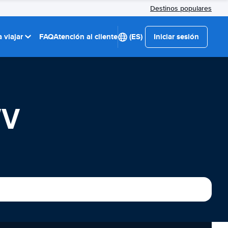
Destinos populares
 viajar
FAQ
Atención al cliente
(ES)
Iniciar sesión
WV