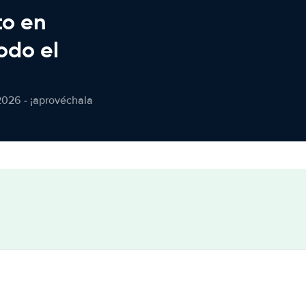
to en
odo el
2026 - ¡aprovéchala