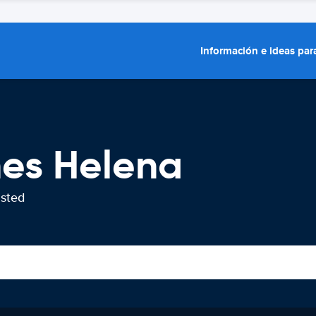
Información e ideas para
hes Helena
usted