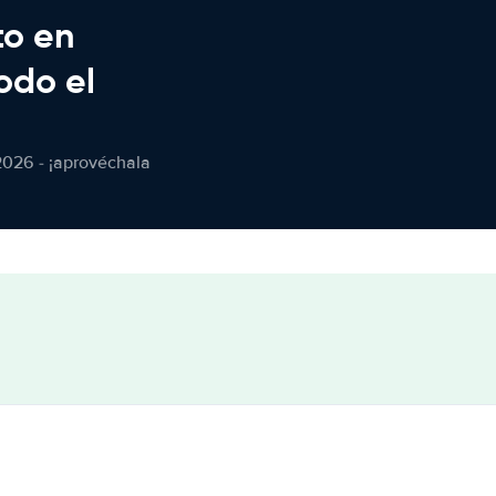
to en
odo el
2026 - ¡aprovéchala