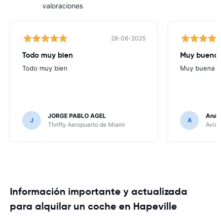
valoraciones
28-06-2025
Todo muy bien
Muy buena
Todo muy bien
Muy buena
JORGE PABLO AGEL
Ana G
J
A
Thrifty Aeropuerto de Miami
Avis 
Información importante y actualizada
para alquilar un coche en Hapeville