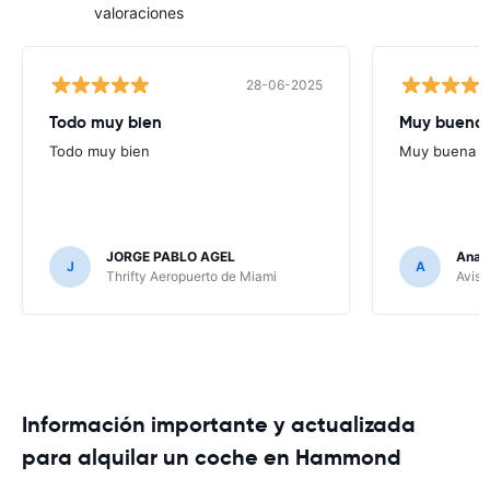
valoraciones
28-06-2025
Todo muy bien
Muy buena
Todo muy bien
Muy buena
JORGE PABLO AGEL
Ana G
J
A
Thrifty Aeropuerto de Miami
Avis 
Información importante y actualizada
para alquilar un coche en Hammond