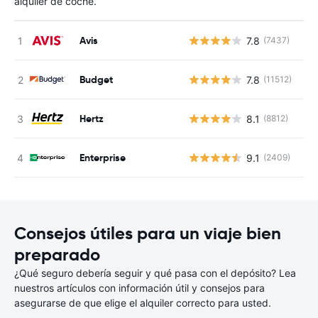
alquiler de coche.
Avis
7.8
(7437)
N
Budget
7.8
(11512)
N
Hertz
8.1
(8812)
N
Enterprise
9.1
(2409)
N
Consejos útiles para un viaje bien
preparado
¿Qué seguro debería seguir y qué pasa con el depósito? Lea
nuestros artículos con información útil y consejos para
asegurarse de que elige el alquiler correcto para usted.