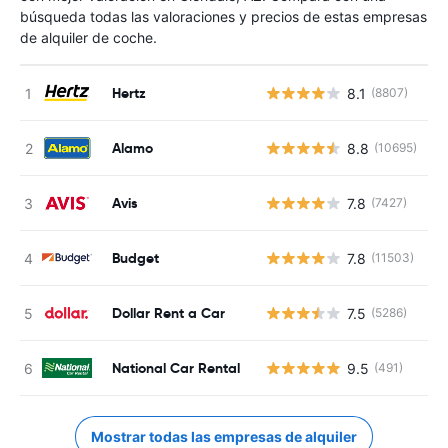
búsqueda todas las valoraciones y precios de estas empresas
de alquiler de coche.
Hertz
8.1
(8807)
N
Alamo
8.8
(10695)
N
Avis
7.8
(7427)
N
Budget
7.8
(11503)
N
Dollar Rent a Car
7.5
(5286)
N
National Car Rental
9.5
(491)
N
Mostrar todas las empresas de alquiler