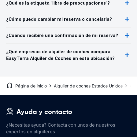
¿Qué es la etiqueta "libre de preocupaciones"?
¿Cómo puedo cambiar mi reserva o cancelarla?
¿Cuándo recibiré una confirmación de mi reserva?
¿Qué empresas de alquiler de coches compara
EasyTerra Alquiler de Coches en esta ubicación?
Página de inicio
Alquiler de coches Estados Unidos
Alq
Ayuda y contacto
¿Necesitas ayuda? Contacta con unos de nuestros
expertos en alquileres.