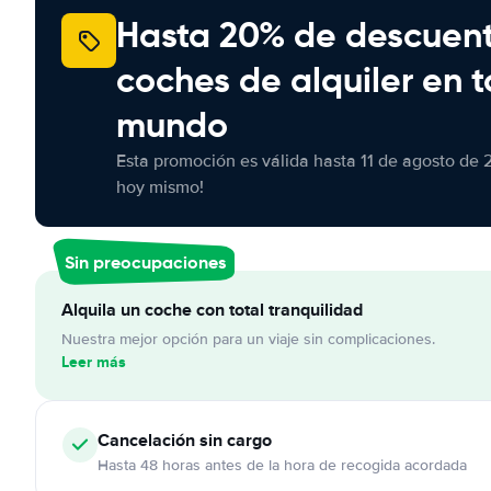
Hasta 20% de descuen
coches de alquiler en t
mundo
Esta promoción es válida hasta 11 de agosto de 
hoy mismo!
Sin preocupaciones
Alquila un coche con total tranquilidad
Nuestra mejor opción para un viaje sin complicaciones.
Leer más
Cancelación
sin cargo
Hasta 48 horas antes de la hora de recogida acordada