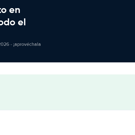
to en
odo el
2026 - ¡aprovéchala