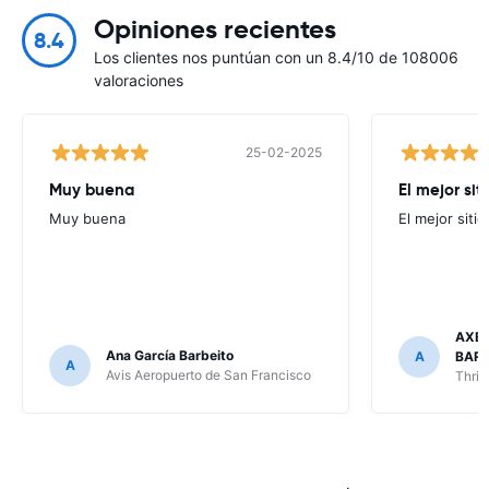
Opiniones recientes
8.4
Los clientes nos puntúan con un 8.4/10 de 108006
valoraciones
25-02-2025
Muy buena
El mejor sit
Muy buena
El mejor sitio
AXEL
Ana García Barbeito
A
BARR
A
Avis Aeropuerto de San Francisco
Thrif