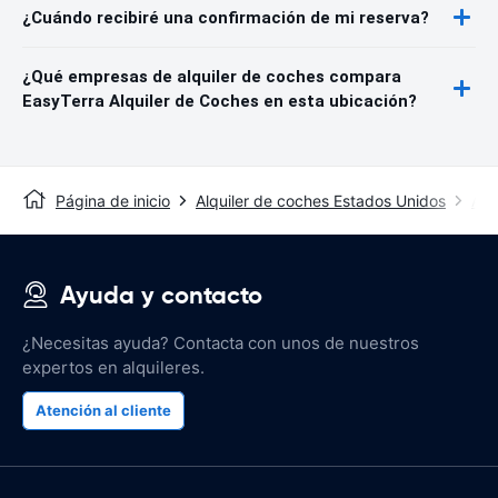
¿Cuándo recibiré una confirmación de mi reserva?
¿Qué empresas de alquiler de coches compara
EasyTerra Alquiler de Coches en esta ubicación?
Página de inicio
Alquiler de coches Estados Unidos
Alq
Ayuda y contacto
¿Necesitas ayuda? Contacta con unos de nuestros
expertos en alquileres.
Atención al cliente