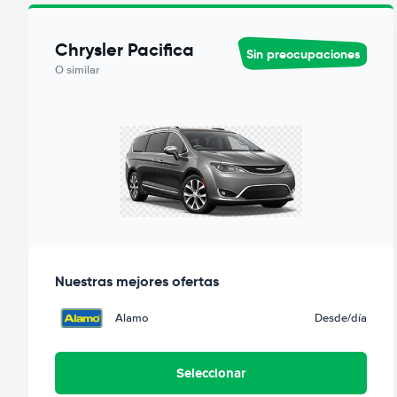
Chrysler Pacifica
Sin preocupaciones
O similar
Nuestras mejores ofertas
Alamo
Desde
/día
Seleccionar