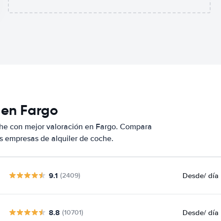
 en Fargo
che con mejor valoración en Fargo. Compara
s empresas de alquiler de coche.
9.1
Desde
/ día
(2409)
8.8
Desde
/ día
(10701)