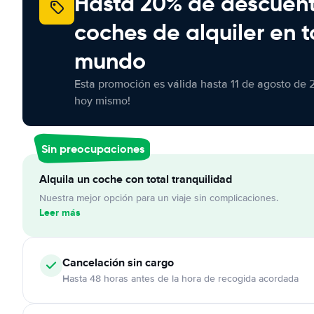
Hasta 20% de descuen
coches de alquiler en t
mundo
Esta promoción es válida hasta 11 de agosto de 
hoy mismo!
Sin preocupaciones
Alquila un coche con total tranquilidad
Nuestra mejor opción para un viaje sin complicaciones.
Leer más
Cancelación
sin cargo
Hasta 48 horas antes de la hora de recogida acordada