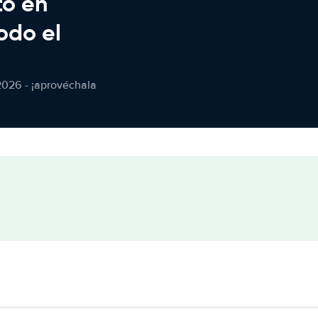
to en
odo el
2026 - ¡aprovéchala