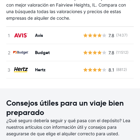
con mejor valoración en Fairview Heights, IL. Compara con
una búsqueda todas las valoraciones y precios de estas
empresas de alquiler de coche.
Avis
7.8
(7437)
N
Budget
7.8
(11512)
N
Hertz
8.1
(8812)
N
Consejos útiles para un viaje bien
preparado
¿Qué seguro debería seguir y qué pasa con el depósito? Lea
nuestros artículos con información útil y consejos para
asegurarse de que elige el alquiler correcto para usted.