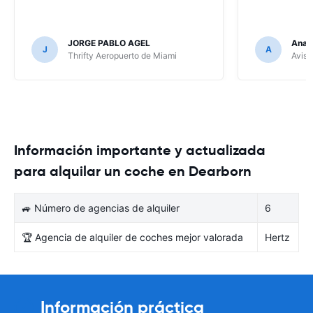
JORGE PABLO AGEL
Ana G
J
A
Thrifty Aeropuerto de Miami
Avis 
Información importante y actualizada
para alquilar un coche en Dearborn
🚙 Número de agencias de alquiler
6
🏆 Agencia de alquiler de coches mejor valorada
Hertz
Información práctica