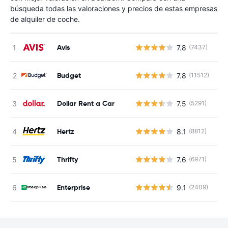
búsqueda todas las valoraciones y precios de estas empresas
de alquiler de coche.
Avis
7.8
(7437)
N
Budget
7.8
(11512)
N
Dollar Rent a Car
7.5
(5291)
N
Hertz
8.1
(8812)
N
Thrifty
7.6
(6971)
N
Enterprise
9.1
(2409)
N