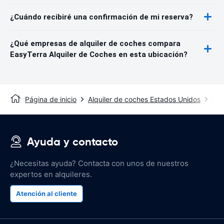
¿Cuándo recibiré una confirmación de mi reserva?
¿Qué empresas de alquiler de coches compara
EasyTerra Alquiler de Coches en esta ubicación?
Página de inicio
Alquiler de coches Estados Unidos
Alq
Ayuda y contacto
¿Necesitas ayuda? Contacta con unos de nuestros
expertos en alquileres.
Atención al cliente