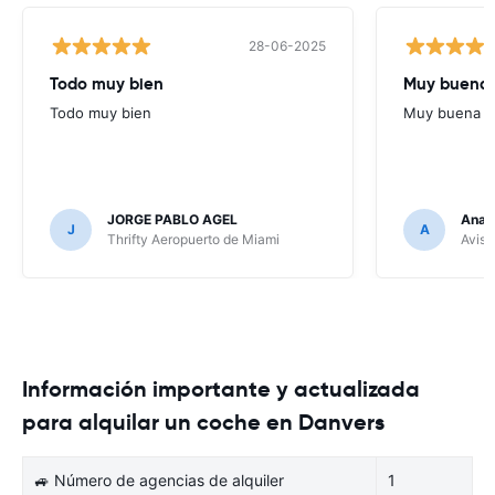
28-06-2025
Todo muy bien
Muy buena
Todo muy bien
Muy buena
JORGE PABLO AGEL
Ana G
J
A
Thrifty Aeropuerto de Miami
Avis 
Información importante y actualizada
para alquilar un coche en Danvers
🚙 Número de agencias de alquiler
1