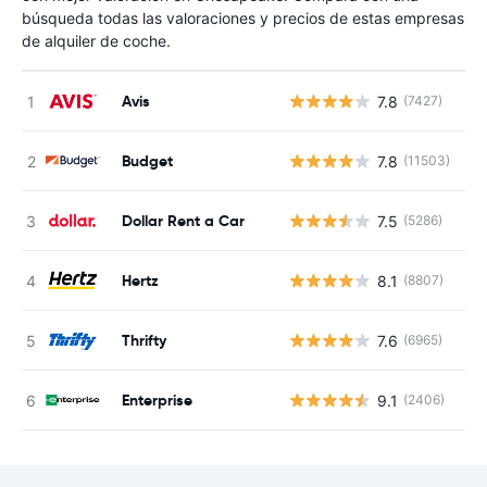
búsqueda todas las valoraciones y precios de estas empresas
de alquiler de coche.
Avis
7.8
(7427)
N
Budget
7.8
(11503)
N
Dollar Rent a Car
7.5
(5286)
N
Hertz
8.1
(8807)
N
Thrifty
7.6
(6965)
N
Enterprise
9.1
(2406)
N